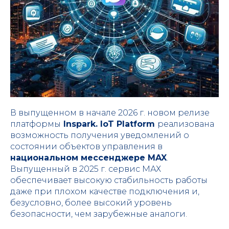
В выпущенном в начале 2026 г. новом релизе
платформы
Inspark. IoT Platform
реализована
возможность получения уведомлений о
состоянии объектов управления в
национальном мессенджере MAX
.
Выпущенный в 2025 г. сервис МАХ
обеспечивает высокую стабильность работы
даже при плохом качестве подключения и,
безусловно, более высокий уровень
безопасности, чем зарубежные аналоги.